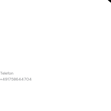
Telefon
+491758644704